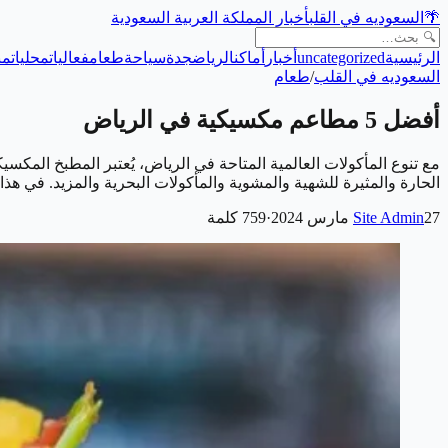
🌴
السعوديه في القلب
أخبار المملكة العربية السعودية
الرئيسية
uncategorized
أخبار
أماكن
الرياض
جدة
سياحة
طعام
فعاليات
محليات
من
السعوديه في القلب
/
طعام
أفضل 5 مطاعم مكسيكية في الرياض
مع تنوع المأكولات العالمية المتاحة في الرياض، يُعتبر المطبخ المكسيك
الحارة والمثيرة للشهية والمشوية والمأكولات البحرية والمزيد. 
27 مارس 2024
Site Admin
·
759
كلمة