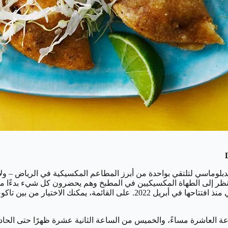
دبلوماسي لتلتقي بواحدة من أبرز المطاعم المكسيكية في الرياض – و
يكا اللاتينية في الرياض في جوائز مطاعم تايم أوت الرياض 2023. انظر إلى الطهاة المكسيكيين في الم
والسلسلة. تجذب الأجواء الملونة السكان والزوار إلى الحي الدبلوماسي منذ افتتا
عة العاشرة مساءً، والخميس من الساعة الثانية عشرة ظهرًا حتى الحادي