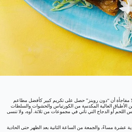
لا مفاجأة أن “دون روبنز” حصل على تكريم كبير كأفضل مطاعم
طبخ وهم يحضرون كل شيء بدءًا من الأطباق العالية المكدسة من الكورتياس والحشوات والسلطات
حها في أبريل 2022. على القائمة، يمكنك الاختيار من بين تاكوس اللحم أو الدجاج التي تأتي في مجموعات من ثلاثة. أوه، ولا تنسى
ة عشرة مساءً، والجمعة من الساعة الثانية بعد الظهر حتى الحادية