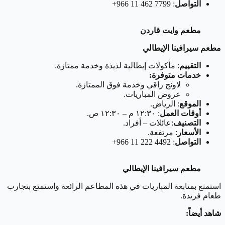
التواصل
: ‪+966 11 462 7799‬‏
مطعم وايت قاردن
مطعم سيرافينا الإيطالي
التقييم
: مأكولات إيطالية لذيذة وخدمة ممتازة.
خدمات متوفرة:
لاونج راقي وخدمة فوق الممتازة.
عروض المباريات.
الموقع
: الرياض.
أوقات العمل
: ١٢:٣٠ م – ١٢:٣٠ ص.
التصنيف
:عائلات – أفراد.
الأسعار
: مرتفعة.
التواصل
: ‏‪+966 11 222 4492‬‏
مطعم سيرافينا الإيطالي
استمتع بمتابعة المباريات في هذه المطاعم الرائعة واستمتع بتجارب
طعام فريدة.
شاهد أيضاً
: