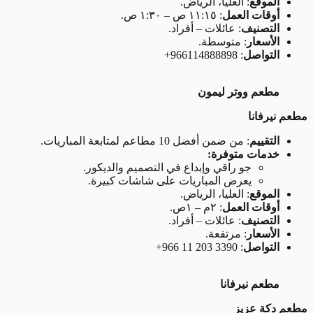
الموقع
: العليا، الرياض.
أوقات العمل
: ١١:١٥ ص – ١:٣٠ ص.
التصنيف
: عائلات – أفراد.
الأسعار
: متوسطة.
التواصل
: 966114888898+
مطعم ووتر ليمون
مطعم نيرفانا
التقييم
: من ضمن أفضل 10 مطاعم لمتابعة المباريات.
خدمات متوفرة:
جو راقي وإبداع في التصميم والديكور.
يعرض المباريات على شاشات كبيرة.
الموقع
: العليا، الرياض.
أوقات العمل
: ٢م – ١ص.
التصنيف
: عائلات – أفراد.
الأسعار
: مرتفعة.
التواصل
: ‏‪+966 11 203 3390‬‏
مطعم نيرفانا
مطعم دكة عزيز