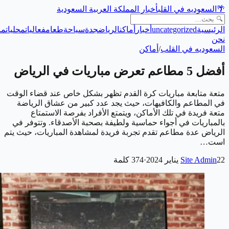
🌴
السعوديه في القلب
أخبار المملكة العربية السعودية
الرئيسية
uncategorized
أخبار
أماكن
الرياض
جدة
سياحة
طعام
فعاليات
محليات
من
نحن
السعوديه في القلب
/
أماكن
أفضل 5 مطاعم تعرض مباريات في الرياض
متعة متابعة مباريات كرة القدم تظهر بشكل خاص عند قضاء الوقت
في المطاعم والكافيهات، حيث يجد عدد كبير من عشاق الرياضة
متعة فريدة في تلك الأماكن، ويتمتع الأفراد بفرصة الاستمتاع
بالمباريات في أجواء حماسية ولطيفة بصحبة الأصدقاء. وتتوفر في
الرياض عدة مطاعم تقدم تجربة فريدة لمشاهدة المباريات، حيث يتم
است…
22 يناير 2024
Site Admin
·
374
كلمة