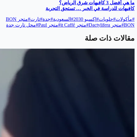
ما هي أفضل 3 كافيهات شرق الرياض؟
كافيهات للدراسة في الخبر … تستحق التجربة
#
مأكولات
#
حلويات
#
إكسبو 2030
#
السعودية
#
جدة
#
تارت
#
متجر BON
BON
#
متجر Dactylifera
#
متجر it Caffé
#
متجر Paul
#
محل تارت جدة
مقالات ذات صلة