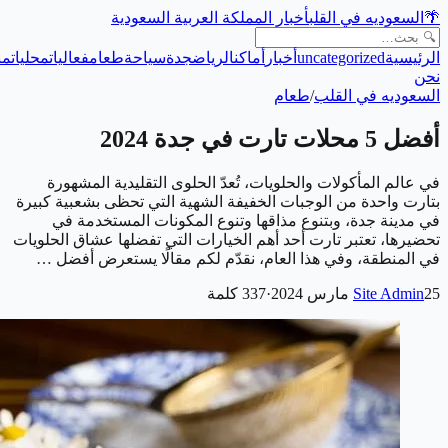
🌴
السعوديه في القلب
أخبار المملكة العربية السعودية
الرئيسية
uncategorized
أخبار
أماكن
الرياض
جدة
سياحة
طعام
فعاليات
محليات
من
نحن
السعوديه في القلب
/
طعام
أفضل 5 محلات تارت في جدة 2024
في عالم المأكولات والحلويات، تُعدّ الحلوى التقليدية المشهورة
بتارت واحدة من الوجبات الخفيفة الشهية التي تحظى بشعبية كبيرة
في مدينة جدة، وبتنوع مذاقها وتنوع المكونات المستخدمة في
تحضيرها، تعتبر تارت أحد أهم الخيارات التي تفضلها عشاق الحلويات
في المنطقة، وفي هذا العام، نقدّم لكم مقالًا يستعرض أفضل …
25 مارس 2024
Site Admin
·
337
كلمة