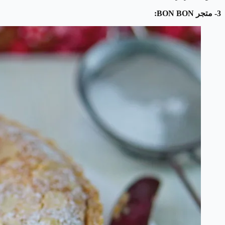
3- متجر BON BON: