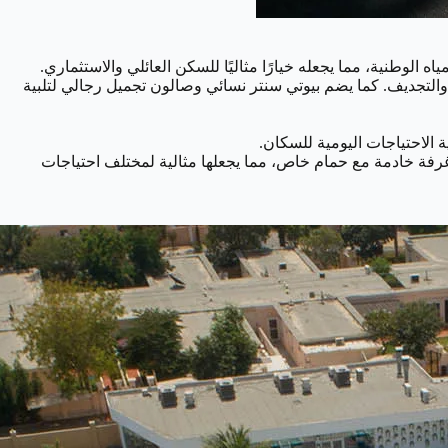
والتجديف. كما يضم بيوتي سنتر نسائي وصالون تجميل رجالي لتلبية
الاحتياجات اليومية للسكان.
المتوفرة، فهي شقق سكنية تتنوع مساحاتها بين 4 غرف نوم وتصل إلى 5 غرف، وتحتوي بعضها على 4 حمامات وغرفة خادمة مع حمام خاص، مما يجعلها مثالية لمختلف احتياجات