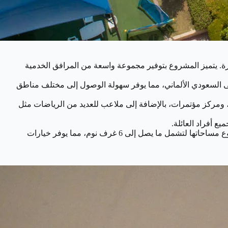
خرة. يتميز المشروع بتوفير مجموعة واسعة من المرافق الخدمية
عب بن عبد العزيز في حي المروة، ويبعد مسافة 20 كم عن سيتي ووك جدة و13 كم عن المستشفى السعودي الألماني، مما يوفر سهولة الوصول إلى مختلف مناطق
 ومركز مؤتمرات، بالإضافة إلى ملاعب للعديد من الرياضات مثل
ع أفراد العائلة.
أما بالنسبة لأنواع الوحدات المتوفرة، فيضم المشروع عددًا كبيرًا من الفيلات المستقلة، والتي تتميز بمسابح خاصة وحدائق داخلية جميلة، وتتنوع مساحاتها لتشمل ما يصل إلى 6 غرف نوم، مما يوفر خيارات