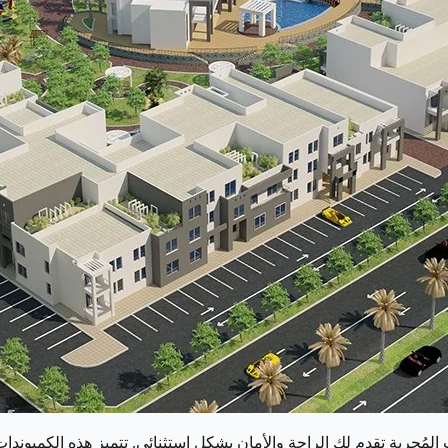
 المُجربة تقدم لك الراحة والأمان بشكل استثنائي. تتميز هذه الكمبوندا