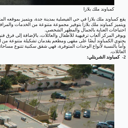
كمباوند ملك بلازا
يقع كمباوند ملك بلازا في حي الفيصلية بمدينة جدة، ويتميز بموقعه المتميز الذي يبعد مسافة 2 كم فقط عن جامعة جدة و2.2 كم عن شركة المياه الوطنية، مما ي
ويتميز كمباوند ملك بلازا بتوفير مجموعة متنوعة من الخدمات والمرا
احتياجات العناية بالجمال والمظهر الشخصي.
ويوفر المركز ألعاب ترفيهية للأطفال والعائلات، بالإضافة إلى فرق ف
يحتوي الكمباوند أيضًا على مقهى ومطعم يقدمان تشكيلة متنوعة من ال
العائلات.
2- كمباوند الشربتلي: