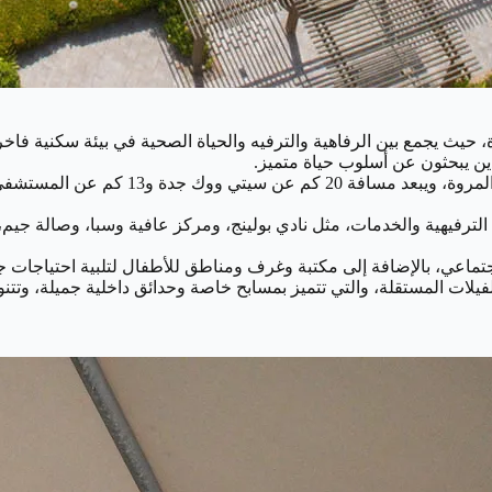
دة، حيث يجمع بين الرفاهية والترفيه والحياة الصحية في بيئة سكنية فا
لذين يبحثون عن أسلوب حياة متميز.
يقع كمباوند الشربتلي على طريق الأمير مت
لترفيهية والخدمات، مثل نادي بولينج، ومركز عافية وسبا، وصالة جيم،
تماعي، بالإضافة إلى مكتبة وغرف ومناطق للأطفال لتلبية احتياجات جمي