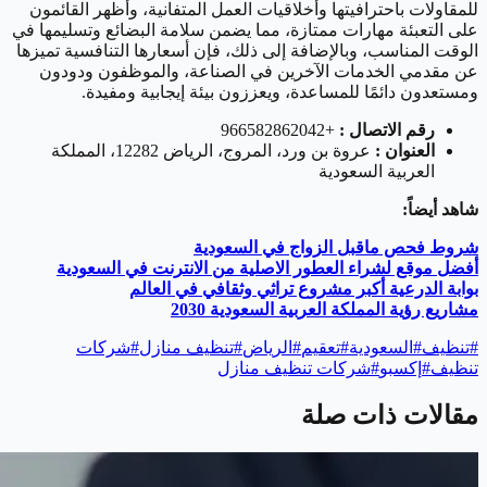
للمقاولات باحترافيتها وأخلاقيات العمل المتفانية، وأظهر القائمون
على التعبئة مهارات ممتازة، مما يضمن سلامة البضائع وتسليمها في
الوقت المناسب، وبالإضافة إلى ذلك، فإن أسعارها التنافسية تميزها
عن مقدمي الخدمات الآخرين في الصناعة، والموظفون ودودون
ومستعدون دائمًا للمساعدة، ويعززون بيئة إيجابية ومفيدة.
رقم الاتصال :
+966582862042
العنوان :
عروة بن ورد، المروج، الرياض 12282، المملكة
العربية السعودية
شاهد أيضاً
:
شروط فحص ماقبل الزواج في السعودية
أفضل موقع لشراء العطور الاصلية من الانترنت في السعودية
بوابة الدرعية أكبر مشروع تراثي وثقافي في العالم
مشاريع رؤية المملكة العربية السعودية 2030
#
تنظيف
#
السعودية
#
تعقيم
#
الرياض
#
تنظيف منازل
#
شركات
تنظيف
#
إكسبو
#
شركات تنظيف منازل
مقالات ذات صلة