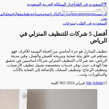
🌴
السعوديه في القلب
أخبار المملكة العربية السعودية
الرئيسية
uncategorized
أخبار
أماكن
الرياض
جدة
سياحة
طعام
فعاليات
محليات
من
نحن
السعوديه في القلب
/
منوعات
أفضل 5 شركات للتنظيف المنزلي في
الرياض
تنظيف المنازل هو جزء أساسي من الحياة اليومية للأفراد، فهو
يساهم في خلق بيئة صحية ومريحة للعيش والعمل، وفي مدينة
الرياض، تعد شركات التنظيف المنزلي شركاء أساسيين في تحقيق
هذا الهدف، حيث توفر خدمات متخصصة تشمل تنظيف الأرضيات،
وتنظيف الزجاج، وتنظيف السجاد، بالإضافة إلى العناية بالأثاث
والديكورات، وتت…
15 فبراير 2024
Site Admin
·
803
كلمة