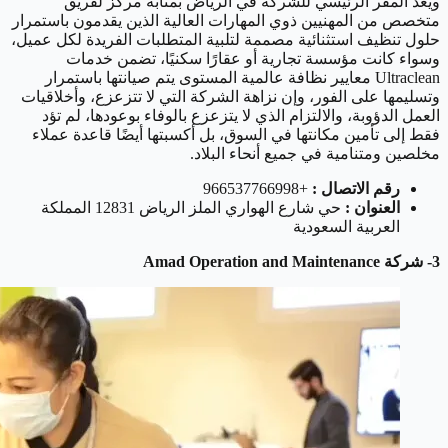
ويعد المقر الرئيسي للشركة في الرياض بمثابة مركز لفريق
متخصص من المهنيين ذوي المهارات العالية الذين يقدمون باستمرار
حلول تنظيف استثنائية مصممة لتلبية المتطلبات الفريدة لكل عميل،
وسواء كانت مؤسسة تجارية أو عقارًا سكنيًا، تضمن خدمات
Ultraclean معايير نظافة عالمية المستوى يتم صيانتها باستمرار
وتسليمها على الفور، وإن نزاهة الشركة التي لا تتزعزع، وأخلاقيات
العمل الدؤوبة، والالتزام الذي لا يتزعزع بالوفاء بوعودها، لم تؤد
فقط إلى تأمين مكانتها في السوق، بل أكسبتها أيضًا قاعدة عملاء
مخلصين ومتنامية في جميع أنحاء البلاد.
رقم الاتصال :
+966537766998
العنوان :
حي شارع الهواري الملز الرياض 12831 المملكة
العربية السعودية
3- شركة Amad Operation and Maintenance