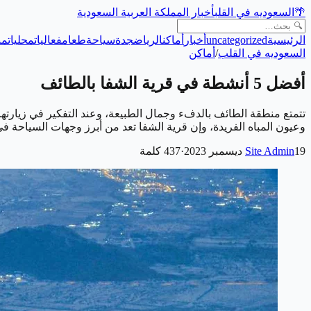
🌴
السعوديه في القلب
أخبار المملكة العربية السعودية
الرئيسية
uncategorized
أخبار
أماكن
الرياض
جدة
سياحة
طعام
فعاليات
محليات
من
السعوديه في القلب
/
أماكن
أفضل 5 أنشطة في قرية الشفا بالطائف
تتمتع منطقة الطائف بالدفء وجمال الطبيعة، وعند التفكير في زيارتها،
وعيون المباه الفريدة، وإن قرية الشفا تعد من أبرز وجهات السياحة
19 ديسمبر 2023
Site Admin
·
437
كلمة