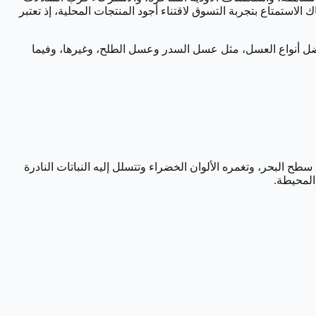
لاستمتاع بتجربة التسوق لاقتناء أجود المنتجات المحلية، إذ تعتبر
 أفضل أنواع العسل، مثل عسل السدر وعسل الطلح، وغيرها، وفيما
ضان الطبيعة؟ يقدم لكم منتزه الشفا بطائفة أحد أروع اللحظات الطبيعية، حيث يرتقى إلى ارتفاع 2500 متراً فوق سطح البحر، وتغمره الألوان الخضراء وتتسلل إليه النباتات النادرة
المحيطة.