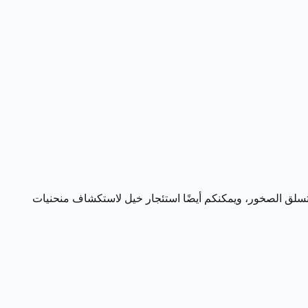
تسلق الصخور، ويمكنكم أيضًا استئجار خيل لاستكشاف منحنيات