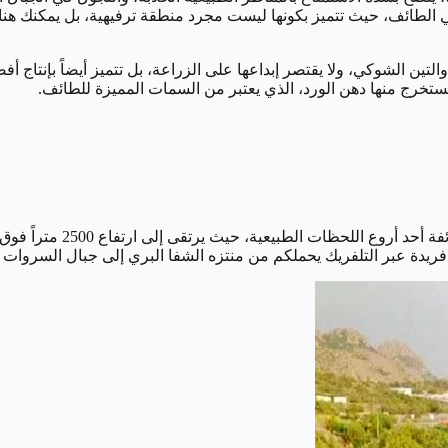
 الطائف، حيث تتميز بكونها ليست مجرد منطقة ترفيهية، بل يمكنك هناك ا
التين الشوكي، ولا يقتصر إبداعها على الزراعة، بل تتميز أيضاً بإنتاج
يستخرج منها دهن الورد، الذي يعتبر من السمات المميزة للطائف.
تحلمون بتجربة فريدة في أح
 فريدة عبر التلفريك يحملكم من منتزه الشفا البري إلى جبال السروات 