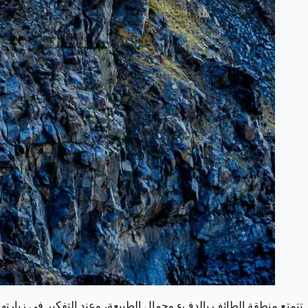
تتمتع منطقة الطائف بالدفء وجمال الطبيعة، وعند التفكير في زيارتها،