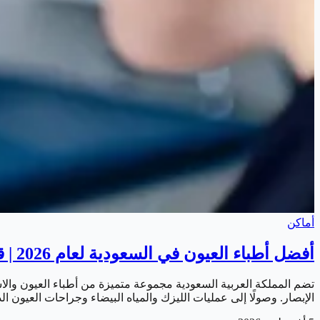
أماكن
أفضل أطباء العيون في السعودية لعام 2026 | قائمة أشهر الاستشاريين المتخصصين
تضم المملكة العربية السعودية مجموعة متميزة من أطباء العيون و
الإبصار. وصولًا إلى عمليات الليزك والمياه البيضاء وجراحات العيون