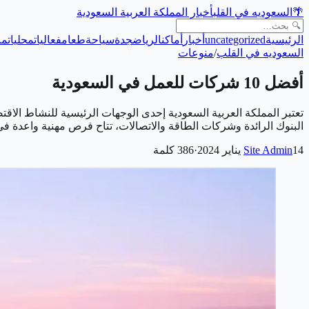
🌴
السعوديه في القلب
أخبار المملكة العربية السعودية
الرئيسية
uncategorized
أخبار
أماكن
الرياض
جدة
سياحة
طعام
فعاليات
محليات
من
السعوديه في القلب
/
منوعات
أفضل 10 شركات للعمل في السعودية
تعتبر المملكة العربية السعودية إحدى الوجهات الرئيسية للنشاط ا
البنوك الرائدة وشركات الطاقة والاتصالات، تتاح فرص مهنية واعدة في هذا البي
14 يناير 2024
Site Admin
·
386
كلمة