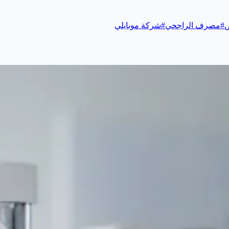
ض
#
مصرف الراجحي
#
شركة موبايلي