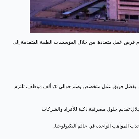
دم فرص عمل متعددة. من خلال المؤسسات الطبية المتقدمة إلى
أرامكو السعودية ليست مجرد شركة تقود مشاريع طاقة ضخمة، بل تمثل رائدة في تطوير الصناعة ودعم النمو الاقتصادي على مستوى العالم. بفضل فريق عمل متخصص يضم حوالي 70 ألف موظف، تلتزم
ن خلال تقديم حلول مصرفية ذكية للأفراد والشركات.