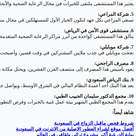
يعتبر هذا المستشفى ملتقى للخبرات في مجال الرعاية الصحية والأبحا
5. شركة المراعي:
تسعى المراعي بكل جهد لتكون الخيار الأول للمستهلكين في مجال منتج
6. مستشفى قوى الأمن في الرياض:
يتألق هذا المستشفى كواحدة من أبرز مراكز الرعاية الصحية المتقدمة
7. شركة موبايلي:
نجحت موبايلي في جذب ملايين المشتركين في وقت قصير، وأصبحت واح
8. مصرف الراجحي:
يعود تأسيس هذا المصرف إلى منتصف القرن العشرين، ويحتل مكانة با
9. بنك الرياض السعودي:
يعد هذا البنك أحد أعمدة النظام المالي في الشرق الأوسط، ويواصل 
10. مجمع الدكتور سليمان الحبيب الطبي:
يقدم هذا المجمع الطبي الشهير بيئة عمل غنية بالخبرات وفرص التطوي
شاهد أيضاً:
شروط فحص ماقبل الزواج في السعودية
أفضل موقع لشراء العطور الاصلية من الانترنت في السعودية
بوابة الدرعية أكبر مشروع تراثي وثقافي في العالم