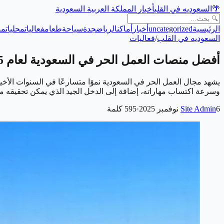
🌴
السعوديه في القلب
أخبار المملكة العربية السعودية
الرئيسية
uncategorized
أخبار
أماكن
الرياض
جدة
سياحة
طعام
فعاليات
محليات
من
السعوديه في القلب
/
فعاليات
أفضل منصات العمل الحر في السعودية لعام 2025
وسرعة اكتساب مهاراته، إضافة إلى الدخل الجيد الذي يمكن تحقيقه 
6 نوفمبر 2025
Site Admin
·
595
كلمة