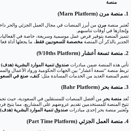
منصة
1. منصة مرن (Marn Platform)
تُعتبر منصة
مرن
من أبرز المنصات في مجال العمل الجزئي والحر داخل
وإنجازها في أوقات تناسبهم.
تتميز المنصة بتوفير فرص عمل موسمية وسريعة، خاصة في الفعاليات 
الجدير بالذكر أن المنصة
مخصصة للسعوديين فقط
، ما يجعلها أداة فعا
2. منصة تسعة أعشار (9/10ths Platform)
تأتي هذه المنصة ضمن مبادرات
صندوق تنمية الموارد البشرية (هدف)
و
تربط منصة “تسعة أعشار” بين الجهات الحكومية ورواد الأعمال والمس
تضم المنصة العديد من الخدمات المساندة مثل:
كنف، صنع في السعودي
3. منصة بحر (Bahr Platform)
تُعد
منصة بحر
من أفضل المنصات للمستقلين في السعودية، حيث تجمع ب
تتيح المنصة للمستخدمين تقديم عروضهم على المشاريع، مما يتيح ف
وتُعتبر منصة بحر إحدى مبادرات
صندوق تنمية الموارد البشرية (هدف)
4. منصة العمل الجزئي (Part Time Platform)