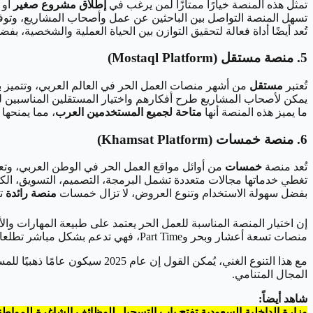
تمثل هذه المنصة خيارًا ممتازًا لمن يرغب في
إطلاق مشروع صغير
أو 
تسهل المنصة التواصل بين الباحثين عن عمل وأصحاب المشاريع، وتوفر
تُعد أيضًا أداة فعالة لتحقيق التوازن بين الحياة العملية والشخصية، بف
5. منصة مستقل (Mostaql Platform)
تُعتبر
مستقل
من أشهر منصات العمل الحر في العالم العربي، وتتميز ب
يمكن لأصحاب المشاريع طرح أفكارهم واختيار المستقلين المناسبين ل
ما يميز هذه المنصة أنها
متاحة لجميع المستخدمين العرب
، مما يمنحها ب
6. منصة خمسات (Khamsat Platform)
تُعد منصة
خمسات
من أوائل مواقع العمل الحر في الوطن العربي، وت
تغطي خدماتها مجالات متعددة تشمل البرمجة، التصميم، التسويق، الكتا
بفضل سهولة الاستخدام وتنوع العروض، لا تزال خمسات
منصة رائدة
تر
إن اختيار المنصة المناسبة للعمل الحر يعتمد على طبيعة المهارات و
منصات تسعة أعشار وبحر وPart Time، فهي تدعم بشكل مباشر تطلعات رؤية السعودية 2030 في تعزيز الكفاءات المحلية وخلق فرص اقتصادية مبتكرة.
مع هذا التنوع الغني، يُمكن ا
المجال المتنامي.
شاهد أيضاً:
وزارة الداخلية السعودية تفتح باب التسجيل للوظائف الشاغرة للمواط