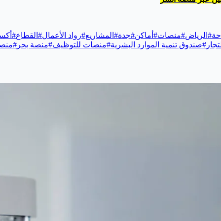
حة
#
الرياض
#
منصات
#
أماكن
#
جدة
#
المشاريع
#
رواد الأعمال
#
القطاع
#
أكسب
تجار
#
صندوق تنمية الموارد البشرية
#
منصات للتوظيف
#
منصة بحر
#
منصة