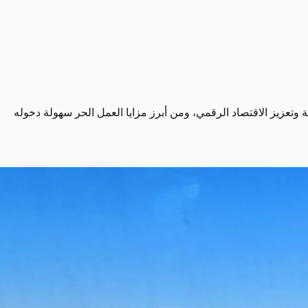
وعًا برؤية المملكة 2030 التي تهدف إلى تمكين الكفاءات الوطنية وتعزيز الاقتصاد الرقمي، ومن أبرز مزايا العمل الحر سهولة دخوله