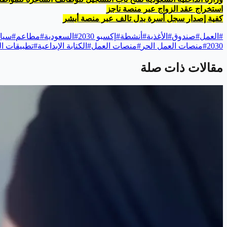
استخراج عقد الزواج عبر منصة ناجز
كفية إصدار سجل أسرة بدل تالف عبر منصة أبشر
#
العمل
#
صندوق
#
الأغذية
#
أنشطة
#
إكسبو 2030
#
السعودية
#
مطاعم
#
سيا
2030
#
منصات العمل الحر
#
منصات العمل
#
الكتابة الإبداعية
#
تطبيقات ال
مقالات ذات صلة