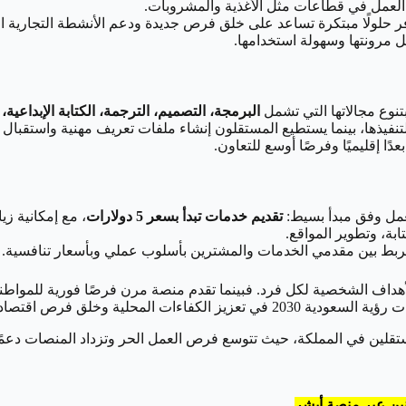
العمل في قطاعات مثل الأغذية والمشروبات.
 حلولًا مبتكرة تساعد على خلق فرص جديدة ودعم الأنشطة التجارية ا
ضل مرونتها وسهولة استخدامها.
تنوع مجالاتها التي تشمل
البرمجة، التصميم، الترجمة، الكتابة الإبداعية،
تنفيذها، بينما يستطيع المستقلون إنشاء ملفات تعريف مهنية واستقبا
عدًا إقليميًا وفرصًا أوسع للتعاون.
عمل وفق مبدأ بسيط:
تقديم خدمات تبدأ بسعر 5 دولارات
، مع إمكانية زي
بة، وتطوير المواقع.
بط بين مقدمي الخدمات والمشترين بأسلوب عملي وبأسعار تنافسية.
الأهداف الشخصية لكل فرد. فبينما تقدم منصة مرن فرصًا فورية للمواط
لقول إن عام 2025 سيكون عامًا ذهبيًا للمستقلين في المملكة، حيث تتوسع فرص العمل الحر و
نين عبر منصة أبشر