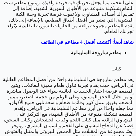
على الفحم، مما يجعل تجربتك فيه فريدة ولذيذة. ويتنوع مطعم ست
الشام بتشكيلة متنوعة من الأطباق السورية الشهية، إضافة إلى
تقديم ألذ أصناف المشاوي، ولا تفوت فرصة تجربة وجبة الكبة
المشوية، التي تعتبر من أفضل أطباق المطعم، بالإضافة إلى ذلك،
يقدم المطعم مجموعة رائعة من الحلويات السورية التقليدية لإثراء
تجربتك الطعام.
شاهد أيضاً: أكتشف أفضل 4 مطاعم في الطائف
مطعم ساروجة السليمانية
كباب
يعد مطعم ساروجة في السليمانية واحدًا من أفضل المطاعم العائلية
في الرياض، حيث يقدم تجربة تناول طعام مميزة للعائلات، ويتيح
المطعم فرصة اختيار الجلسات العائلية سواء عند الوصول مباشرة
أو من خلال الحجز المسبق، وعلى الرغم من حجمه الصغير، يتميز
المطعم بفريق عمل كبير وقائمة طعام واسعة تلبي جميع الأذواق،
مما جعله واحدًا من أبرز مطاعم السليمانية في الرياض. ويُقدم
المطعم تشكيلة متنوعة من الأطباق الشهية، مع التركيز على
المشاوي الرائعة مثل كباب اللحم وكباب الخشخاش وكباب السجق،
فضلًا عن الدجاج المشوي على الفحم والسمان المشوي، ويتوفر
أيضًا مجموعة من المقبلات مثل الحمص البيروتي والمتبل والفتوش