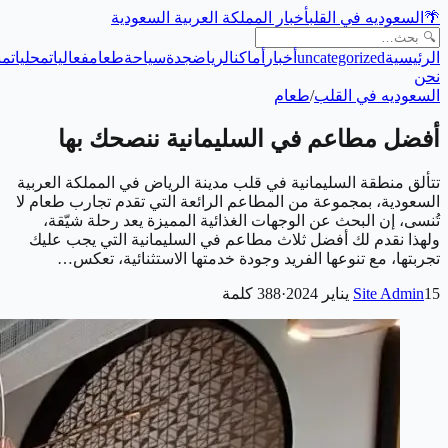
🌴
السعوديه في القلب
أخبار المملكة العربية السعودية
الرئيسية
uncategorized
أخبار
أماكن
الرياض
جدة
سياحة
طعام
فعاليات
محليات
من
نحن
السعوديه في القلب
/
طعام
أفضل مطاعم في السليمانية ننصحك بها
تتألق منطقة السليمانية في قلب مدينة الرياض في المملكة العربية
السعودية، بمجموعة من المطاعم الرائعة التي تقدم تجارب طعام لا
تُنسى، إن البحث عن الوجهات الغذائية المميزة يعد رحلة شيّقة،
ولهذا نقدم لك أفضل ثلاث مطاعم في السليمانية التي يجب عليك
تجربتها، مع تنوعها الفريد وجودة خدمتها الاستثنائية، تعكس…
15 يناير 2024
Site Admin
·
388
كلمة