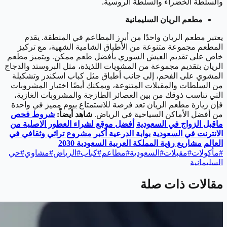
والسلطة الخضراء والسلطة الروسية.
مطعم الريان السليمانية
يعتبر مطعم الريان واحدًا من أبرز المطاعم في المنطقة. يقدم
المطعم مجموعة متنوعة من الأطباق الشامية الشهية، مع تركيز
خاص على تقديم العيش السوري بأفضل طعم ممكن. ويتميز مطعم
الريان بتقديم مجموعة من المشويات اللذيذة، مثل البروستد والدجاج
المشوي على الفحم، إلى جانب أطباق مثل كباب اسكندر وتشكيلة
من السلطات والمقبلات المتنوعة، ويمكنك أيضًا اختيار المشروبات
التي تناسب ذوقك من بين العصائر الطازجة والمشروبات الغازية،
فإن زيارة مطعم الريان تعد فرصة للاستمتاع بيوم مميز في واحدة
من أفضل الأماكن السياحية في الرياض.
شاهد أيضاً:
شروط فحص
ماقبل الزواج في السعودية
أفضل موقع لشراء العطور الاصلية من
الانترنت في السعودية
بوابة الدرعية أكبر مشروع تراثي وثقافي في
العالم
مشاريع رؤية المملكة العربية السعودية 2030
#
مأكولات
#
مقبلات
#
السعودية
#
مطاعم
#
كباب
#
الرياض
#
مشاوي
#
حي
السليمانية
مقالات ذات صلة