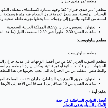
مطعم تمر هندي جيزان
مطعم “تمر هندي جيزان” يُعَدّ وجهة ممتازة لاستكشاف مختلف النكها
الوجبات الرئيسية، مما يجعل تجربة تناول الطعام فيه مثيرة وممتعة. يتمي
لمسة من النكهة والتنوع إلى وجبتك، مما يجعلها تجربة طعام صحية ول
العنوان: السويس، جازان 82722، المملكة العربية السعودية
ساعات العمل: 12.30 ظهراً حتى 12.30 منتصف الليل (ما عدا الخميس والجمعة)
مطعم ساوثويست:
مطعم ساوثويست
مطعم الجنوب الغربي يُعَدّ من بين أفضل الوجهات في مدينة جازان ال
الحشوات، سواء كانت نباتية أو غير نباتية. يمكنك زيارة المطعم مع أصد
والبطاطس المقلية من بين الخيارات التي يجب تجربتها في هذا المطع
العنوان: طريق الكورنيش، الشاطئ، جازان 82725، المملكة العربية السعودية
ساعات العمل: من 10 صباحًا إلى 1 صباحًا (من الأحد إلى الأربعاء)
شاهد أيضًا:
أفضل النوادي الشاطئية في جدة
الأماكن السياحية في الدمام