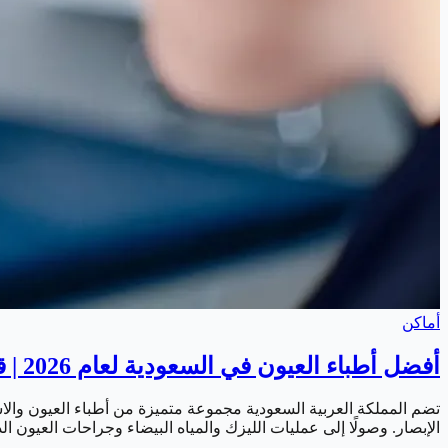
أماكن
أفضل أطباء العيون في السعودية لعام 2026 | قائمة أشهر الاستشاريين المتخصصين
تضم المملكة العربية السعودية مجموعة متميزة من أطباء العيون و
الإبصار. وصولًا إلى عمليات الليزك والمياه البيضاء وجراحات العيون