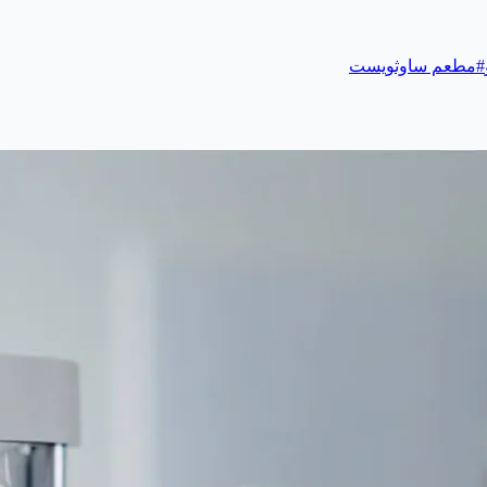
#
مطعم ساوثويست