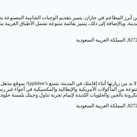
برز المطاعم في جازان. يتميز بتقديم الوجبات الشامية المصنوعة يدويا
ة. وبالإضافة إلى ذلك، يتميز بقائمة متنوعة تشمل الأطباق الغربية مثل ا
يقع متجر “أبل بيز” على طريق الكورن
ة من المأكولات الأمريكية والإيطالية والمكسيكية في أجواء غير رسمي
رونة بالجبن والحلويات اللذيذة لإتمام تجربة تناول وجبتك بلمسة حلوة.