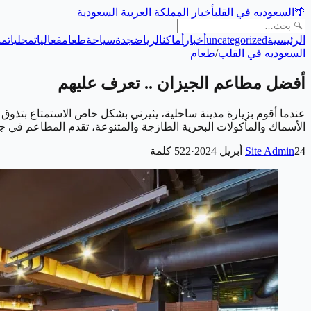
🌴
السعوديه في القلب
أخبار المملكة العربية السعودية
الرئيسية
uncategorized
أخبار
أماكن
الرياض
جدة
سياحة
طعام
فعاليات
محليات
من
السعوديه في القلب
/
طعام
أفضل مطاعم الجيزان .. تعرف عليهم
عندما أقوم بزيارة مدينة ساحلية، يثيرني بشكل خاص الاستمتاع بتذوق 
الأسماك والمأكولات البحرية الطازجة والمتنوعة، تقدم المطاعم في 
24 أبريل 2024
Site Admin
·
522
كلمة