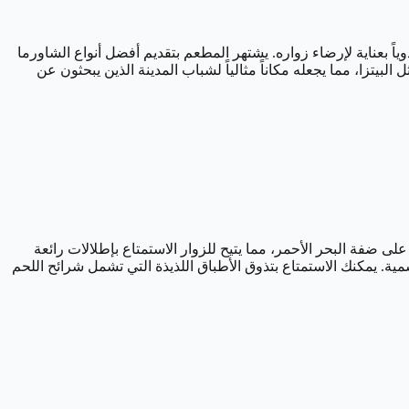
ً بعناية لإرضاء زواره. يشتهر المطعم بتقديم أفضل أنواع الشاورما
لبيتزا، مما يجعله مكاناً مثالياً لشباب المدينة الذين يبحثون عن
يش في جازان، مما يجعله وجهة لا بد من زيارتها أثناء إقامتك في المدينة. يتمتع Applebee’s بموقع مذهل على ضفة البحر الأحمر، مما يتيح للزوار الاستمتاع بإطلالات رائعة
ة. يمكنك الاستمتاع بتذوق الأطباق اللذيذة التي تشمل شرائح اللحم