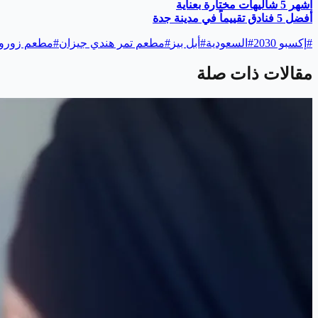
أشهر 5 شاليهات مختارة بعناية
أفضل 5 فنادق تقييماً في مدينة جدة
#
إكسبو 2030
#
السعودية
#
أبل بيز
#
مطعم تمر هندي جيزان
#
مطعم زورو
مقالات ذات صلة