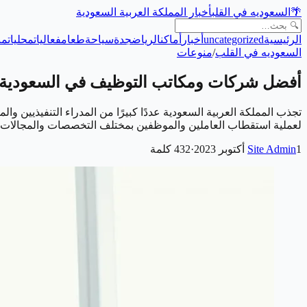
🌴
السعوديه في القلب
أخبار المملكة العربية السعودية
الرئيسية
uncategorized
أخبار
أماكن
الرياض
جدة
سياحة
طعام
فعاليات
محليات
من
السعوديه في القلب
/
منوعات
أفضل شركات ومكاتب التوظيف في السعودية 2023
تجذب المملكة العربية السعودية عددًا كبيرًا من المدراء التنفيذيين و
لعملية استقطاب العاملين والموظفين بمختلف التخصصات والمجالات
1 أكتوبر 2023
Site Admin
·
432
كلمة