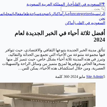
🌴
السعوديه في القلب
أخبار المملكة العربية السعودية
الرئيسية
uncategorized
أخبار
أماكن
الرياض
جدة
سياحة
طعام
فعاليات
محليات
من
نحن
السعوديه في القلب
/
أماكن
أفضل ثلاثة أحياء في الخبر الجديدة لعام
2024
تتألق مدينة الخبر الجديدة بتنوعها الثقافي والاقتصادي، حيث تتوافر
فيها مجموعة متنوعة من الأحياء التي تجمع بين الحداثة والتقاليد،
وتبرز في هذه المدينة ثلاثة أحياء بشكل خاص، حيث تتميز كل منها
بسحرها الخاص وتوفيرها لمزيج متميز من وسائل الراحة والتسهيلات
العصرية، ومن خلال استكشاف هذه الأحياء، يمكن للس…
5 مايو 2024
Site Admin
·
360
كلمة