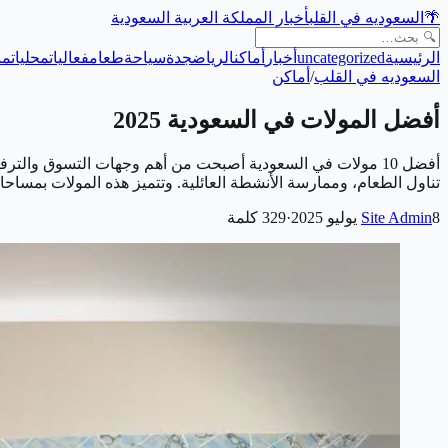
🌴
السعوديه في القلب
أخبار المملكة العربية السعودية
الرئيسية
uncategorized
أخبار
أماكن
الرياض
جدة
سياحة
طعام
فعاليات
محليات
من
السعوديه في القلب
/
أماكن
أفضل المولات في السعودية 2025
أفضل 10 مولات في السعودية أصبحت من أهم وجهات التسوق والترف
تناول الطعام، وممارسة الأنشطة العائلية. وتتميز هذه المولات بمساحات
8 يوليو 2025
Site Admin
·
329
كلمة