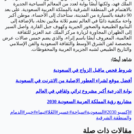
الملك فهد، ولكنها أيضًا بوابة لعدد من المعالم السياحية الجديرة
بالاهتمام في المنطقة الشرقية بالمملكة العربية السعودية. على بعد
90 دقيقة بالسيارة من المدينة، ستأخذك إلى الأحساء، موطن أكبر
واحة مكتفية ذاتيًا في العالم تضم ثلاثة ملايين نخلة، بالإضافة إلى
الينابيع الطبيعية والصخور الجيرية وكهوف جبل القارة. واصل السير
إلى الظهران المجاورة لزيارة مركز الملك عبد العزيز للثقافة
العالمية، المعروف أيضًا باسم إثراء، والذي يضم خمس صالات عرض
مخصصة لفن الشرق الأوسط والثقافة السعودية والفن الإسلامي
والتاريخ الطبيعي لشبه الجزيرة العربية والمحفوظات.
شاهد أيضًا:
شروط فحص ماقبل الزواج في السعودية
أفضل موقع لشراء العطور الاصلية من الانترنت في السعودية
بوابة الدرعية أكبر مشروع تراثي وثقافي في العالم
مشاريع رؤية المملكة العربية السعودية 2030
#
إكسبو 2030
#
السعودية
#
سياحة
#
عسير
#
العُلا
#
تيماء
#
خيبر
#
الدمام
والمنطقة الشرقية
مقالات ذات صلة