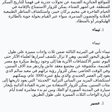
للمواقع الجنائزية القديمة عن تحولات جذرية في فهمنا للتاريخ المبكر
للمنطقة. في أشهر الشتاء، يمكن للزوار الاستمتاع بالإقامة في
الخيام الفاخرة في مخيم بركان خيبر، واستكشاف المناظر الطبيعية
الخلابة والحصون المدمرة، سواء عبر القيام بجولة جوية بالطائرة
الهليكوبتر أو بالمنطاد.
تيماء
تيماء
تيماء تأتي في المرتبة الثالثة ضمن ثلاث واحات مميزة على طول
طريق البخور القديم، وهي لا تزال تكشف أسرارها لعلماء الآثار حتى
اليوم. تشير الاكتشافات الأثرية هنا إلى وجود روابط مبكرة مع مصر
القديمة، مكشوفة عن مجتمع معقد عاش وازدهر منذ آلاف السنين.
وفي الوقت الحاضر، يمكن للزوار رؤية تراثهم في معبد سالم الذي
يعود إلى العصر الحديدي والذي يبلغ عمره 3000 عام، ويمكنهم
استكشاف المزيد من المباني التراثية “الحديثة” التي يعود تاريخها إلى
مئات السنين. يمكن للزوار الاستفادة من تجربة القيادة الذاتية بإيجار
سيارة في المدينة المنورة أو العلا، ومن ثم بدء مغامرة لعدة أيام
لزيارة الواحات الثلاث المميزة على طول الطريق.
عسير