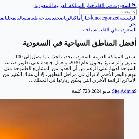
🌴
السعوديه في القلب
أخبار المملكة العربية السعودية
الرئيسية
uncategorized
أخبار
أماكن
الرياض
جدة
سياحة
طعام
فعاليات
محليات
من
نحن
السعوديه في القلب
/
سياحة
أفضل المناطق السياحية في السعودية
تسعى المملكة العربية السعودية بجدية لجذب ما يصل إلى 100
مليون زائر سنويًا بحلول عام 2030، وتعمل جاهدة على تطوير صناعة
السياحة لديها. على الرغم من أن العديد من المشاريع الطموحة مثل
نيوم والبحر الأحمر لا تزال في مراحل التطوير، إلا أن هناك الكثير من
الأماكن الرائعة الأخرى التي يمكن زيارتها في المملك…
9 مايو 2024
Site Admin
·
723
كلمة