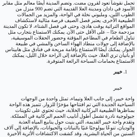
تحمل نقوشاً تعود لقرون مضت. وتضم المدينة أيضًا معالم مثل مقابر
الأسود في دادان ومدينة العلا القديمة التي تضم 900 منزل من
الطوب اللبن، ومليوني نخلة في الواحة، والمزيد من الجمالات
الطبيعية الأخرى. يعتبر فصل الصيف فرصة مثالية لاستكشاف
المواقع التراثية بوقت هادئ، وحتى في فصل الشتاء، لا تكون المدينة
مزدحمة جدًا – على الأقل حتى الآن. يمكنك الاستمتاع بتجارب مثل
تناول الطعام في المطاعم المؤقتة وحضور الحفلات الموسيقية،
بالإضافة إلى جولات منطاد الهواء الساخن والمشي في طبيعة
الجوار. يمكنك أيضًا الاستمتاع بإقامة مريحة في فنادق مثل هابيتاس
أو بانيان تري العلا، حيث بالإضافة إلى الراحة خلال الليل، يمكنك
الاستمتاع بحمامات السباحة الرائعة المتوفرة.
خيبر
خيبر
واحة خيبر، إلى جانب العلا وتيماء، تمثل واحدة من الوجهات
السياحية الجديدة التي تم افتتاحها مؤخرًا للزوار. تتميز هذه الواحة
بمناظرها الطبيعية البركانية الخلابة، حيث تحتوي على تكوينات
جيولوجية نادرة تشمل أطول أنابيب الحمم البركانية في المملكة.
وتقدم واحة خيبر القديمة، التي بنيت حول ينابيع المياه العذبة
والوديان، تنوعًا بيولوجيًا غنيًا بالنباتات والحيوانات، بالإضافة إلى آلاف
السنين من الحياة البشرية. وقد كشفت الاكتشافات الأثرية الأخيرة