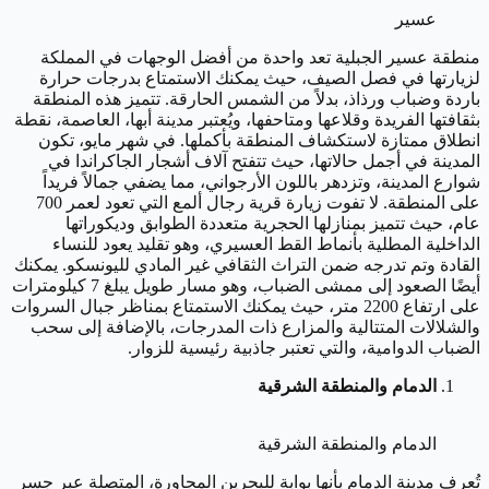
عسير
منطقة عسير الجبلية تعد واحدة من أفضل الوجهات في المملكة
لزيارتها في فصل الصيف، حيث يمكنك الاستمتاع بدرجات حرارة
باردة وضباب ورذاذ، بدلاً من الشمس الحارقة. تتميز هذه المنطقة
بثقافتها الفريدة وقلاعها ومتاحفها، ويُعتبر مدينة أبها، العاصمة، نقطة
انطلاق ممتازة لاستكشاف المنطقة بأكملها. في شهر مايو، تكون
المدينة في أجمل حالاتها، حيث تتفتح آلاف أشجار الجاكراندا في
شوارع المدينة، وتزدهر باللون الأرجواني، مما يضفي جمالاً فريداً
على المنطقة. لا تفوت زيارة قرية رجال ألمع التي تعود لعمر 700
عام، حيث تتميز بمنازلها الحجرية متعددة الطوابق وديكوراتها
الداخلية المطلية بأنماط القط العسيري، وهو تقليد يعود للنساء
القادة وتم تدرجه ضمن التراث الثقافي غير المادي لليونسكو. يمكنك
أيضًا الصعود إلى ممشى الضباب، وهو مسار طويل يبلغ 7 كيلومترات
على ارتفاع 2200 متر، حيث يمكنك الاستمتاع بمناظر جبال السروات
والشلالات المتتالية والمزارع ذات المدرجات، بالإضافة إلى سحب
الضباب الدوامية، والتي تعتبر جاذبية رئيسية للزوار.
الدمام والمنطقة الشرقية
الدمام والمنطقة الشرقية
تُعرف مدينة الدمام بأنها بوابة للبحرين المجاورة، المتصلة عبر جسر