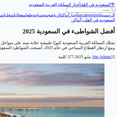
🌴
السعوديه في القلب
أخبار المملكة العربية السعودية
الرئيسية
uncategorized
أخبار
أماكن
الرياض
جدة
سياحة
طعام
فعاليات
محليات
من
السعوديه في القلب
/
أماكن
أفضل الشواطىء في السعودية 2025
تمتلك المملكة العربية السعودية كنوزًا طبيعية خلابة تمتد على سواحل 
ومع ازدهار القطاع السياحي في عام 2025، أصبحت الشواطئ السعودية وجهة مثالية لعشّاق الاسترخاء والمغامرات …
22 مايو 2025
Site Admin
·
377
كلمة