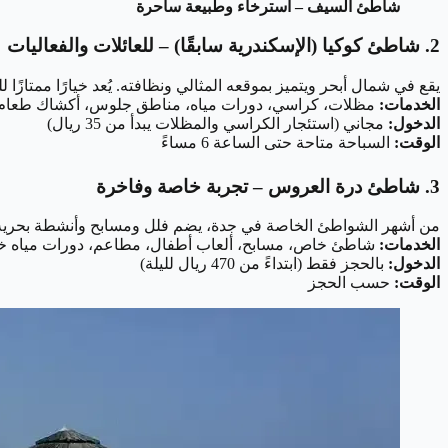
شاطئ السيف – استرخاء وطبيعة ساحرة
2. شاطئ كوكيا (الإسكندرية سابقًا) – للعائلات والفعاليات
يقع في شمال أبحر ويتميز بموقعه المثالي ونظافته. يُعد خيارًا ممتازًا 
الخدمات:
مظلات، كراسي، دورات مياه، مناطق جلوس، أكشاك طعام
الدخول:
مجاني (استئجار الكراسي والمظلات يبدأ من 35 ريال)
الوقت:
السباحة متاحة حتى الساعة 6 مساءً
3. شاطئ درة العروس – تجربة خاصة وفاخرة
من أشهر الشواطئ الخاصة في جدة، يضم فلل ومسابح وأنشطة بحرية م
الخدمات:
شاطئ خاص، مسابح، ألعاب أطفال، مطاعم، دورات مياه خ
الدخول:
بالحجز فقط (ابتداءً من 470 ريال لليلة)
الوقت:
حسب الحجز