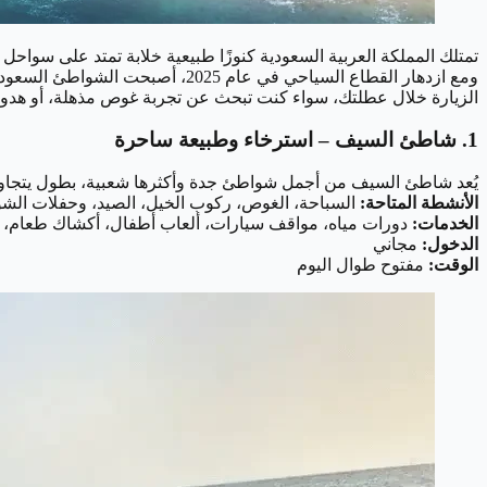
تمتلك المملكة العربية السعودية كنوزًا طبيعية خلابة تمتد على سواحل 
ومع ازدهار القطاع السياحي في ع
الزيارة خلال عطلتك، سواء كنت تبحث عن تجربة غوص مذهلة، أو هدوء ا
1. شاطئ السيف – استرخاء وطبيعة ساحرة
يُعد شاطئ السيف من أجمل شواطئ جدة وأكثرها شعبية، بطول يتجاوز 3 كيلومترات على كورنيش جدة، يتميز برماله الذهبية ومياهه الصافية وأجوائه الهادئة، مما يجعله مثاليًا لقضاء يوم ممتع بجانب 
الأنشطة المتاحة:
السباحة، الغوص، ركوب الخيل، الصيد، وحفلات الشو
الخدمات:
دورات مياه، مواقف سيارات، ألعاب أطفال، أكشاك طعام، 
الدخول:
مجاني
الوقت:
مفتوح طوال اليوم