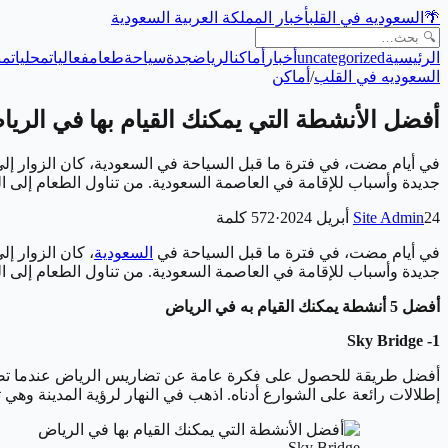
🌴
السعوديه في القلب
أخبار المملكة العربية السعودية
الرئيسية
uncategorized
أخبار
أماكن
الرياض
جدة
سياحة
طعام
فعاليات
محليات
من
السعوديه في القلب
/
أماكن
أفضل الأنشطة التي يمكنك القيام بها في الري
في أيام مضت، في فترة ما قبل السياحة في السعودية، كان الزوار إل
جديدة وأسباب للإقامة في العاصمة السعودية. من تناول الطعام إلى التسوق، وا
24 أبريل 2024
Site Admin
·
572
كلمة
في أيام مضت، في فترة ما قبل السياحة في
السعودية
، كان الزوار إل
جديدة وأسباب للإقامة في العاصمة السعودية. من تناول الطعام إلى التسوق، والتراث، والفنون، والمشي،
أفضل 5 أنشطة يمكنك القيام به في الرياض
1- Sky Bridge
إطلالات رائعة على الشوارع أدناه. اذهب في النهار لرؤية المدينة وهي 
Sky Bridge