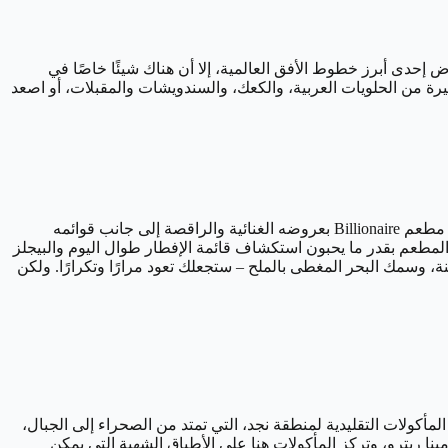
 المناسب لتناول الشاي الفاخر داخل كرة زجاجية على الطابق 31. بينما قد لا تكون للرياض إحدى أبرز خطوط الأفق العالمية، إلا أن هناك شيئًا خاصًا في
يرة من الحلويات العربية، والكعك، والسندويشات والمقبلات، أو اصعد
تتزايد مشهد المطاعم في الرياض بوتيرة مذهلة، حيث يقوم أسماء مألوفة من لندن ونيويورك ودبي بفتح مطاعم في جميع أنحاء المدينة. يتألق مطعم Billionaire بعروضه الغنائية والراقصة إلى جانب قوائمه
ر، الذين يحبون تصوير المطعم بقدر ما يحبون استكشاف قائمة الإفطار طوال اليوم والبيجلز
البابريكا المدخنة، وسمك البحر المغطى بالملح – ستجعلك تعود مرارًا وتكرارًا. ولكن
لرياض، لا تغادر المدينة دون تناول وجبة في قرية نجد. ولقد قام المطعم على مدى أكثر من 20 عامًا بتقديم المأكولات التقليدية لمنطقة نجد، التي تمتد من الصحراء إلى الجبال،
نا ريترو، وتركز المأكولات هنا على الأطباق الشهية التي يمكن