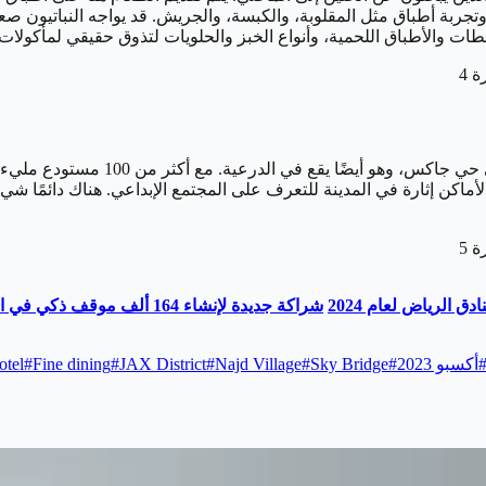
 وتجربة أطباق مثل المقلوبة، والكبسة، والجريش. قد يواجه النباتيون 
 والأطباق اللحمية، وأنواع الخبز والحلويات لتذوق حقيقي لمأكولات 
للشعور بطاقة النهضة الثقافية المعاصرة
ر الأماكن إثارة في المدينة للتعرف على المجتمع الإبداعي. هناك دائ
 الرياض لعام 2024
شراكة جديدة لإنشاء 164 ألف موقف ذكي في الرياض
أكسبو 2023
#
Sky Bridge
#
Najd Village
#
JAX District
#
Fine dining
#
otel