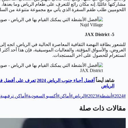
مشاركتها عائليًا. إنه مكان رائع للتعرف على طعام الرياض وما بعدها،
اللحوميين طلب طقم السفرة الذي يأتي مع مجموعة متنوعة من السلطات
Najd Village
5- JAX District
العروض، والأسواق المؤقتة، والفعاليات الموسيقية، فإن هذا أحد أكث
انستغرام للحصول على آخر المستجدات.
JAX District
شاهد أيضاً
أفضل أحياء جنوب الرياض 2024
تعرف على أفضل فنادق
الرياض
#
2024
#
أنشطة
#
2023
#
الرياض
#
أماكن
#
أكسبو السعودية
#
أماكن ترفيهية
#
مقالات ذات صلة