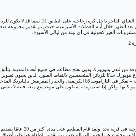
برج آخر يرتفع فوق المدينة، فندق الفيصلية هو المكان
شاي بعد الظهر خلال أيام العطلات الأسبوعية، حيث يتم تقديم مجموعة صغ
شروبات الغير كحولية في أي ليلة من ليالي الأسبوع.
 داخلية مطعم Sadelle’s المستوحاة من شوارع نيويورك جذبًا للزبائن المتحمسين لالتقاط الصو
لممتازة من المأكولات اليونانية – تفكر في التاراموسالاتا الكريمية، والحبار المقرمش ب
اكبتها. ولكن إذا استمريت، ستكون على موعد مع متعة فنية لا تنسى.
لتجربة تناول طعام كلاسيكية في ا
ذين يبحثون عن الحنين إلى الماضي. يتم تقديم الطعام هنا على أطباق مي