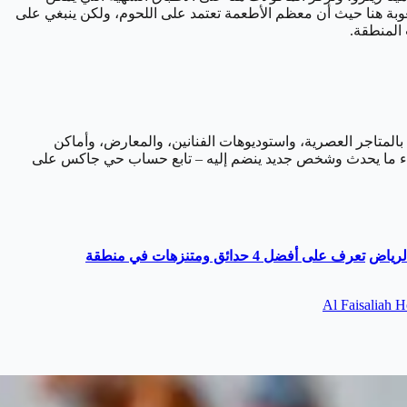
صعوبة هنا حيث أن معظم الأطعمة تعتمد على اللحوم، ولكن ينبغي على
المنطقة.
 الحالية في الرياض، اتجه إلى حي جاكس، وهو أيضًا يقع في الدرعية. مع أكثر من 100 مستودع مليء بالمتاجر العصرية، واستوديوهات الفنانين، والمعارض، وأماكن
مًا شيء ما يحدث وشخص جديد ينضم إليه – تابع حساب حي جاكس على
تعرف على أفضل 4 حدائق ومتنزهات في منطقة
Al Faisaliah H