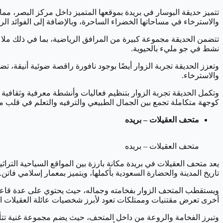
تتميز حديقة البوسار في بريدة بموقعها المتميز داخل مركز البصر، مما 
والاسترخاء في مساحاتها الخضراء الساحرة، وبالإضافة إلى الفوائد الريا
تتضمن الحديقة مجموعة كبيرة من المرافق الرياضية، بما في ذلك مل
نشط في جو مليء بالحيوية.
وتعزز الحديقة تجربة الزوار أيضًا بوجود نافورة راقصة ضوئية أنيقة، تض
والاسترخاء.
وتكمل الحديقة تجربة الزوار بتنظيم فعاليات وأنشطة معرفية وثقافية و
كوجهة متكاملة تجمع بين الجمال الطبيعي والترفيه والتعلم في قلب مد
متحف العقيلات – بريده
متحف العقيلات – بريده
يعد متحف العقيلات في بريدة مكانة بارزة بين المواقع السياحية الت
تاريخ المدينة والحضارة السعودية بأكملها، ويتميز بمعمار إسلامي فاتن.
ويستقطب المتحف الزوار بفخامته وجماله، حيث يحتوي على عدة قاعات 
أخرى تعرض مقتنيات وممتلكات تعود لأبرز شخصيات عائلة العقيلات التي