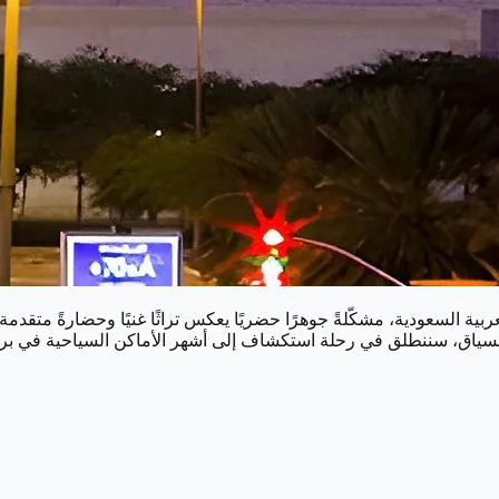
العربية السعودية، مشكّلةً جوهرًا حضريًا يعكس تراثًا غنيًا وحضارةً م
سياق، سننطلق في رحلة استكشاف إلى أشهر الأماكن السياحية في بريدة،