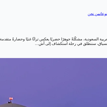
وعات
من نحن
العربية السعودية، مشكّلةً جوهرًا حضريًا يعكس تراثًا غنيًا وحضارةً م
هذا السياق، سننطلق في رحلة استكشاف إلى أش…