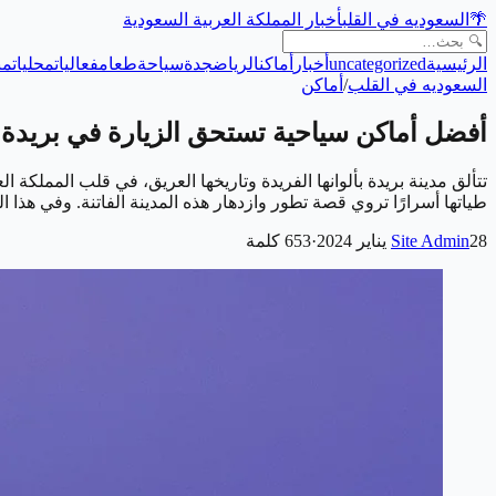
🌴
السعوديه في القلب
أخبار المملكة العربية السعودية
الرئيسية
uncategorized
أخبار
أماكن
الرياض
جدة
سياحة
طعام
فعاليات
محليات
من
السعوديه في القلب
/
أماكن
أفضل أماكن سياحية تستحق الزيارة في بريدة
تتألق مدينة بريدة بألوانها الفريدة وتاريخها العريق، في قلب المملكة 
طياتها أسرارًا تروي قصة تطور وازدهار هذه المدينة الفاتنة. وفي 
28 يناير 2024
Site Admin
·
653
كلمة