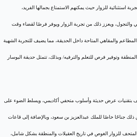
بة استثنائية للزوار حيث يمكنهم الاستمتاع بجمالها الفريد،
والتجول، ويعزز ذلك من تجربة الزوار ويوفر فرصًا لقضاء وقت
في المطاعم والمقاهي المتاحة داخل الحديقة، مما يضيف للتجربة الشهية
المنطقة وتوفير فرص للتعلم والترفيه/ وبذلك، تتمثل حديقة البوسار
المتحف بتقنيات عرض حديثة وأسلوب متحفي أكاديمي، ويسلط الضوء على
 جناحًا خاصًا للملك عبدالعزيز بن سعود، وبالإضافة إلى قاعات
 تتألف من أكثر من 3 آلاف صورة ونحو 1500 وثيقة ومستند تاريخي، ويتيح المتحف للزوار الغوص في تاريخ العقيلات والمنطقة بشكل شامل،