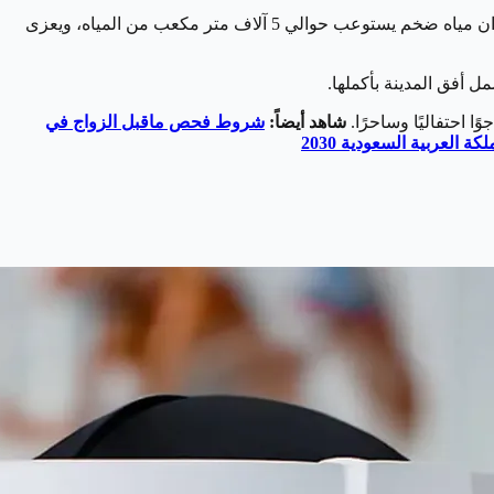
يعتبر برج بريدة إحدى العلامات السياحية المعاصرة البارزة في مدينة بريدة، حيث يتميز بارتفاعه الشاهق الذي يبلغ حوالي 66 مترًا، ويتمتع بخزان مياه ضخم يستوعب حوالي 5 آلاف متر مكعب من المياه، ويعزى
ل أفق المدينة بأكملها.
 احتفاليًا وساحرًا.
شاهد أيضاً:
شروط فحص ماقبل الزواج في
ة العربية السعودية 2030