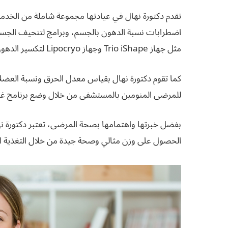
تقدم دكتورة نهال في عيادتها مجموعة شاملة من الخدمات
اضطرابات نسبة الدهون بالجسم، وبرامج لتنحيف الجسم
مثل جهاز Trio iShape وجهاز Lipocryo لتكسير الدهون بالتبريد.
كما تقوم دكتورة نهال بقياس معدل الحرق ونسبة العضلا
للمرضى المنومين بالمستشفى من خلال وضع برنامج
بفضل خبرتها واهتمامها بصحة المرضى، تعتبر دكتورة نها
الحصول على وزن مثالي وصحة جيدة من خلال التغذية الع