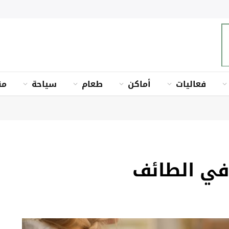
فعاليات
أماكن
طعام
سياحة
من
في الطائف