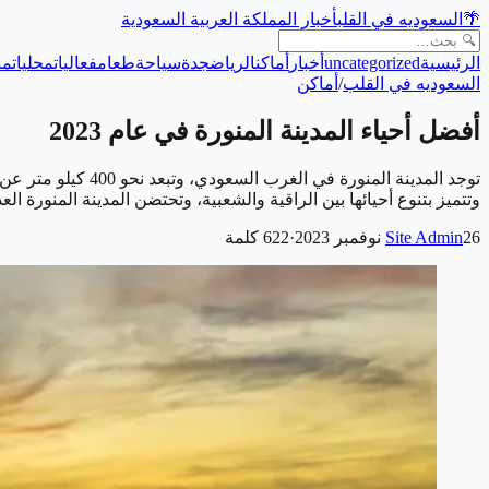
🌴
السعوديه في القلب
أخبار المملكة العربية السعودية
الرئيسية
uncategorized
أخبار
أماكن
الرياض
جدة
سياحة
طعام
فعاليات
محليات
من
السعوديه في القلب
/
أماكن
أفضل أحياء المدينة المنورة في عام 2023
وتتميز بتنوع أحيائها بين الراقية والشعبية، وتحتضن المدينة المنورة ال
26 نوفمبر 2023
Site Admin
·
622
كلمة