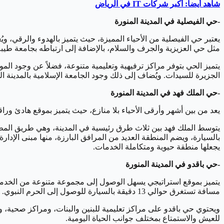
شاهد أيضاً: أكبر شركات IT في الرياض
-حي الفيصلية في المدينة المنورة
يعتبر حي الفيصلية من الأحياء المميزة، حيث يتميز بالهدوء والرقي، وي
مثل حي العزيزية والجرف والسلام، بالإضافة إلى ارتباطه بجامعة طيبة
يتميز الحي بتوفر مراكز ترفيهية وتعليمية متنوعة، فضلاً عن وجود الم
الجزيرة للسيدات. ويُضاف إلى ذلك وجود الجامعة الإسلامية بالمدينة المن
-حي الملك فهد في المدينة المنورة
يعد من بين أشهر وأرقى الأحياء بلا منازع، حيث يتميز بموقع هادئ وراقي، ويقع هذا الحي على بعد حو
يتوسط الملك فهد بين ثلاث طرق رئيسية في المدينة، وهي طريق المطا
بالسيارة، ويضم المنطقة العديد من المرافق البارزة، منها مبنى الإدا
يجعلها منطقة حيوية ومتكاملة الخدمات.
-حي باقدو في المدينة المنورة
يتميز بموقع استراتيجي يسهل الوصول إلى مجموعة متنوعة من الخدمات
مسافة تستغرق حوالي 13 دقيقة بالسيارة للوصول إلى الحرم النبوي.
ويحتوي حي باقدو على مراكز تعليمية للبنين والبنات، ومراكز صحية، ومل
للعيش والاستمتاع بمختلف جوانب الحياة اليومية.