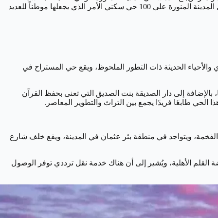
وتتميز بتنوع أحيائها بين الراقية والشعبية، وتحتضن المدينة المنورة العديد من الأحياء التي تجسد مزيجًا فريدًا من الطرازات والثقافات، وتحتوي المدينة المنورة على 100 حي سكني الأمر الذي يجعلها موطناً للعديد
يدي والأحياء الحديثة ذات التطور الملحوظ، ويقع حي المستراح في
، بالإضافة إلى دار الصديقة بنت الصديق التي تعنى بحفظ القرآن
 الحي طابعًا فريدًا يجمع بين التراث والتطوير المعاصر.
ق الفخمة، ويتواجد في منطقة بئر عثمان في المدينة، ويقع خلف شارع
 القلم الأهلية، ويُشير إلى أن هناك خدمة نقل ترددي توفر الوصول