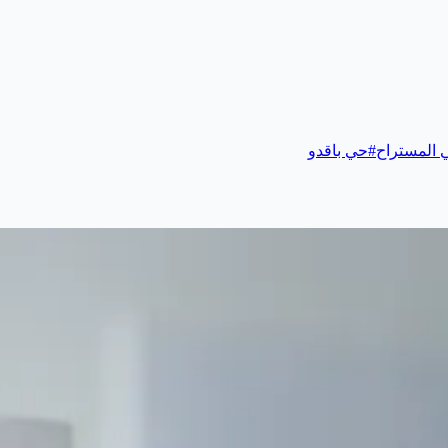
 المستراح
#
حي باقدو