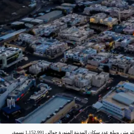
توجد المدينة المنورة في الغرب السعودي، وتبعد نحو 400 كيلو متر عن مكة المكرمة، بالإضافة إلى قربها من ميناء ينبع على بعد حوالي 220 كيلو متر، ويبلغ عدد سكان المدينة المنورة حوالي 1,152,991 نسمة،