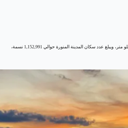
توجد المدينة المنورة في الغرب السعودي، وتبعد نحو 400 كيلو متر عن مكة المكرمة، بالإضافة إلى قربها من ميناء ينبع على بعد حوالي 220 كيلو متر، ويبلغ عدد سكان المدينة المنورة حوالي 1,152,991 نسمة،