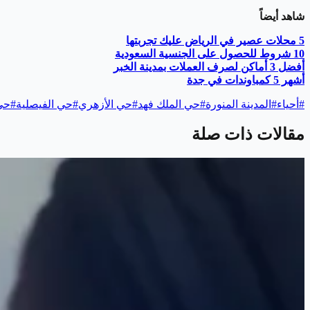
شاهد أيضاً
5 محلات عصير في الرياض عليك تجربتها
10 شروط للحصول على الجنسية السعودية
أفضل 3 أماكن لصرف العملات بمدينة الخبر
أشهر 5 كمباوندات في جدة
#
أحياء
#
المدينة المنورة
#
حي الملك فهد
#
حي الأزهري
#
حي الفيصلية
#
حي
مقالات ذات صلة