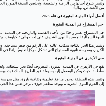
من الأشخاص، وتالياً:
أفضل أحياء المدينة المنورة في عام 2023
-حي المستراح في المدينة المنورة
حي المستراح يعتبر واحدًا من الأحياء القديمة والتاريخية في المدينة 
الجهة الشمالية للمسجد النبوي الشريف على بُعد حوالي 2 كيلومتر، ويتيح وصول سهل إلى الحرم النبوي في غضون حوالي 8 دقائق بالسيارة.
ويتميز هذا الحي بكثافة سكانية عالية على الرغم من صغر مساحته، ويضم
الكريم، ومدرسة ثانوية المستراح التي تشكل مركزًا تعليميًا رائدًا في 
-حي الأزهري في المدينة المنورة
يقع حي الأزهري في المدينة المنورة، المعروف أيضًا بحي سلطانه، ويُع
سلطانة، حيث يمكن الوصول إليه بسهولة عبر الطريق الملك فهد، ويستغرق الوصول إل
وتتميز هذه المنطقة بوجود مرافق تعليمية وثقافية بارزة، مثل مدرسة ح
إلى الحرم النبوي الشريف، ويوجد مطعم جوزف برجر ضمن هذا الحي، 