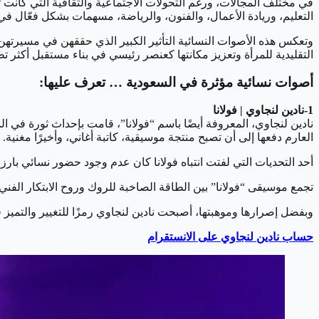
في مختلف المجالات، ورغم التحولات الاجتماعية والثقافية التي كانت
التعليم، وريادة الأعمال، والفنون، والرياضة، مسهمات بشكل فعّال ف
وتعكس هذه الأصوات النسائية التأثير الكبير الذي حققهن في مسيرتهن
التقليدية للمرأة وتعزيز مكانتها كعنصر رئيسي في بناء مستقبل أكثر تطور
أصوات نسائية مؤثرة في السعودية … تعرف عليها:
1-نادين لنجاوي | فولانا
نادين لنجاوي، المعروفة أيضًا باسم “فولانا”، قامت بإحداث ثورة ف
العارم دفعها إلى أن تصبح منتجة موسيقية، كاتبة أغاني، وأخيرًا مغنية.
أحد التحديات التي لفتت انتباه فولانا كان عدم وجود حضور نسائي بار
تجمع موسيقى “فولانا” بين الطاقة الصاخبة للروك وروح الابتكار الف
وبفضل إصرارها وموهبتها، أصبحت نادين لنجاوي رمزًا للتغيير والتميز 
حساب نادين لنجاوي على الانستقرام