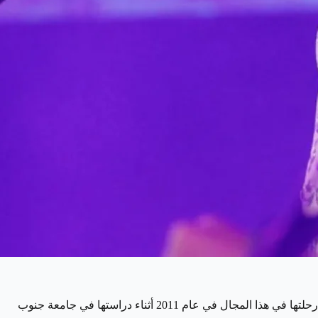
رشا الخميس، أول ملاكمة سعودية معتمدة ونائبة رئيس الاتحاد السعودي للملاكمة، قد حققت تأثيرًا كبيرًا في عالم الملاكمة السعودي، وبدأت رحلتها في هذا المجال في عام 2011 أثناء دراستها في جامعة جنوب