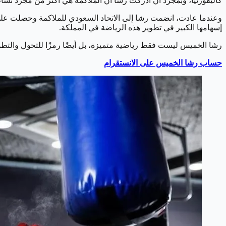
كاليفورنيا، وبمجرد أن أدركت رشا أن الملاكمة هي أكثر من مجرد نشاط
وعندما عادت، انضمت رشا إلى الاتحاد السعودي للملاكمة وحصلت على شه
إسهامها الكبير في تطوير هذه الرياضة في المملكة.
رشا الخميس ليست فقط رياضية متميزة، بل أيضًا رمزًا للتحول والتطور
حساب رشا الخميس على الانستقرام