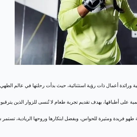
 ورائدة أعمال ذات رؤية استثنائية، حيث بدأت رحلتها في عالم الطهي
على أطباقها، بهدف تقديم تجربة طعام لا تُنسى للزوار الذين يترقبون
ربة طهو فريدة ومثيرة للحواس، وبفضل ابتكارها وروحها الريادية، تست