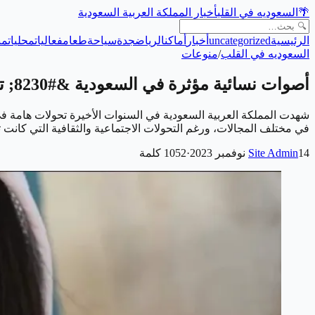
🌴
السعوديه في القلب
أخبار المملكة العربية السعودية
الرئيسية
uncategorized
أخبار
أماكن
الرياض
جدة
سياحة
طعام
فعاليات
محليات
من
السعوديه في القلب
/
منوعات
أصوات نسائية مؤثرة في السعودية &#8230; تعرف عليها
شهدت المملكة العربية السعودية في السنوات الأخيرة تحولات هامة في 
في مختلف المجالات، ورغم التحولات الاجتماعية والثقافية التي كانت 
14 نوفمبر 2023
Site Admin
·
1052
كلمة