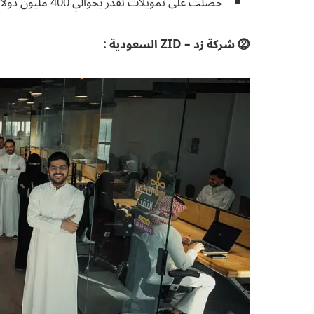
حصلت على تمويلات تقدر بحوالي 400 مليون دولار.
⓶ شركة زد – ZID السعودية :