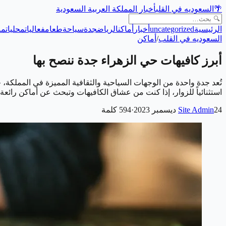
🌴
السعوديه في القلب
أخبار المملكة العربية السعودية
الرئيسية
uncategorized
أخبار
أماكن
الرياض
جدة
سياحة
طعام
فعاليات
محليات
من
السعوديه في القلب
/
أماكن
أبرز كافيهات حي الزهراء جدة ننصح بها
تُعد جدة واحدة من الوجهات السياحية والثقافية المميزة في المملكة،
استثنائياً للزوار، إذا كنت من عشاق الكافيهات وتبحث عن أماكن رائع
24 ديسمبر 2023
Site Admin
·
594
كلمة