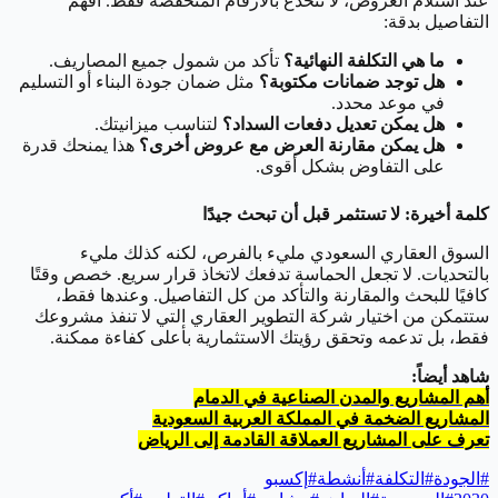
عند استلام العروض، لا تنخدع بالأرقام المنخفضة فقط. افهم
التفاصيل بدقة:
ما هي التكلفة النهائية؟
تأكد من شمول جميع المصاريف.
هل توجد ضمانات مكتوبة؟
مثل ضمان جودة البناء أو التسليم
في موعد محدد.
هل يمكن تعديل دفعات السداد؟
لتناسب ميزانيتك.
هل يمكن مقارنة العرض مع عروض أخرى؟
هذا يمنحك قدرة
على التفاوض بشكل أقوى.
كلمة أخيرة: لا تستثمر قبل أن تبحث جيدًا
السوق العقاري السعودي مليء بالفرص، لكنه كذلك مليء
بالتحديات. لا تجعل الحماسة تدفعك لاتخاذ قرار سريع. خصص وقتًا
كافيًا للبحث والمقارنة والتأكد من كل التفاصيل. وعندها فقط،
ستتمكن من اختيار شركة التطوير العقاري التي لا تنفذ مشروعك
فقط، بل تدعمه وتحقق رؤيتك الاستثمارية بأعلى كفاءة ممكنة.
شاهد أيضاً:
أهم المشاريع والمدن الصناعية في الدمام
المشاريع الضخمة في المملكة العربية السعودية
تعرف على المشاريع العملاقة القادمة إلى الرياض
#
الجودة
#
التكلفة
#
أنشطة
#
إكسبو