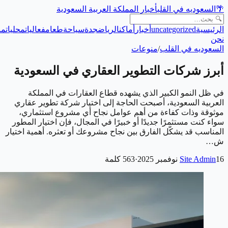
🌴
السعوديه في القلب
أخبار المملكة العربية السعودية
الرئيسية
uncategorized
أخبار
أماكن
الرياض
جدة
سياحة
طعام
فعاليات
محليات
من
نحن
السعوديه في القلب
/
منوعات
أبرز شركات التطوير العقاري في السعودية
في ظل النمو الكبير الذي يشهده قطاع العقارات في المملكة
العربية السعودية، أصبحت الحاجة إلى اختيار شركة تطوير عقاري
موثوقة وذات كفاءة من أهم عوامل نجاح أي مشروع استثماري،
سواء كنت مستثمرًا جديدًا أو خبيرًا في المجال، فإن اختيار المطور
المناسب قد يشكّل الفارق بين نجاح مشروعك أو تعثره. أهمية اختيار
ش…
16 نوفمبر 2025
Site Admin
·
563
كلمة