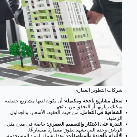
شركات التطوير العقاري
سجل مشاريع ناجحة ومكتملة
: أن يكون لديها مشاريع حقيقية
يمكنك زيارتها أو التحقق من نتائجها.
الشفافية في التعامل
: من حيث العقود، الأسعار، والجداول
الزمنية.
القدرة على الابتكار والتصميم العصري
: خاصة في مدن مثل
الرياض وجدة التي تشهد تطورًا معماريًا متسارعًا.
الالتزام بالجودة والمواصفات
: وهذا يشمل المواد المستخدمة،